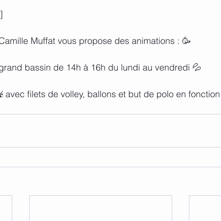
]
e Camille Muffat vous propose des animations : 🥳
𝐧𝐟𝐥𝐚𝐛𝐥𝐞 grand bassin de 14h à 16h du lundi au vendredi 💦
𝐚𝐦𝐞́𝐧𝐚𝐠𝐞́ avec filets de volley, ballons et but de polo en fonct