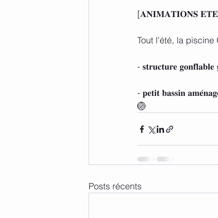
[𝐀𝐍𝐈𝐌𝐀𝐓𝐈𝐎𝐍𝐒 𝐄𝐓
Tout l'été, la piscin
- 𝐬𝐭𝐫𝐮𝐜𝐭𝐮𝐫𝐞 𝐠𝐨
- 𝐩𝐞𝐭𝐢𝐭 𝐛𝐚𝐬𝐬𝐢𝐧 
🏐
Posts récents