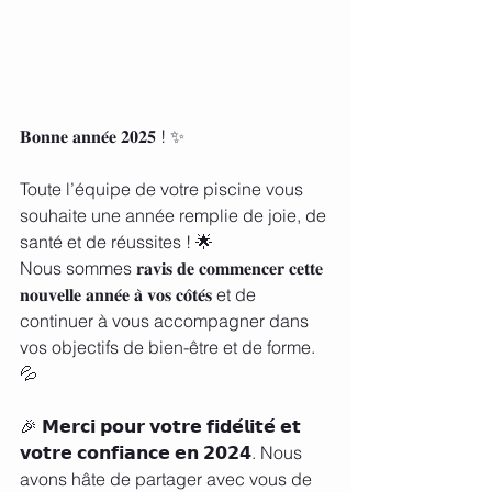
𝐁𝐨𝐧𝐧𝐞 𝐚𝐧𝐧𝐞́𝐞 𝟐𝟎𝟐𝟓 ! ✨
Toute l’équipe de votre piscine vous 
souhaite une année remplie de joie, de 
santé et de réussites ! 🌟
Nous sommes 𝐫𝐚𝐯𝐢𝐬 𝐝𝐞 𝐜𝐨𝐦𝐦𝐞𝐧𝐜𝐞𝐫 𝐜𝐞𝐭𝐭𝐞 
𝐧𝐨𝐮𝐯𝐞𝐥𝐥𝐞 𝐚𝐧𝐧𝐞́𝐞 𝐚̀ 𝐯𝐨𝐬 𝐜𝐨̂𝐭𝐞́𝐬 et de 
continuer à vous accompagner dans 
vos objectifs de bien-être et de forme. 
💦
🎉 𝗠𝗲𝗿𝗰𝗶 𝗽𝗼𝘂𝗿 𝘃𝗼𝘁𝗿𝗲 𝗳𝗶𝗱𝗲́𝗹𝗶𝘁𝗲́ 𝗲𝘁 
𝘃𝗼𝘁𝗿𝗲 𝗰𝗼𝗻𝗳𝗶𝗮𝗻𝗰𝗲 𝗲𝗻 𝟮𝟬𝟮𝟰. Nous 
avons hâte de partager avec vous de 