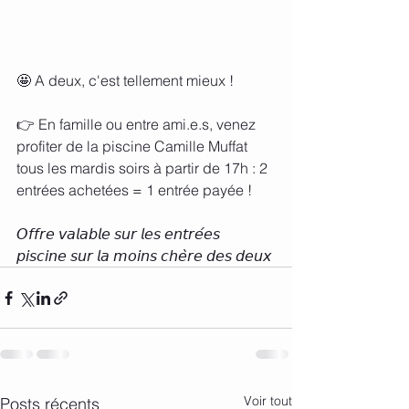
🤩 A deux, c'est tellement mieux !
👉 En famille ou entre ami.e.s, venez 
profiter de la piscine Camille Muffat 
tous les mardis soirs à partir de 17h : 2 
entrées achetées = 1 entrée payée !
𝘖𝘧𝘧𝘳𝘦 𝘷𝘢𝘭𝘢𝘣𝘭𝘦 𝘴𝘶𝘳 𝘭𝘦𝘴 𝘦𝘯𝘵𝘳𝘦́𝘦𝘴 
𝘱𝘪𝘴𝘤𝘪𝘯𝘦 𝘴𝘶𝘳 𝘭𝘢 𝘮𝘰𝘪𝘯𝘴 𝘤𝘩𝘦̀𝘳𝘦 𝘥𝘦𝘴 𝘥𝘦𝘶𝘹
Voir tout
Posts récents