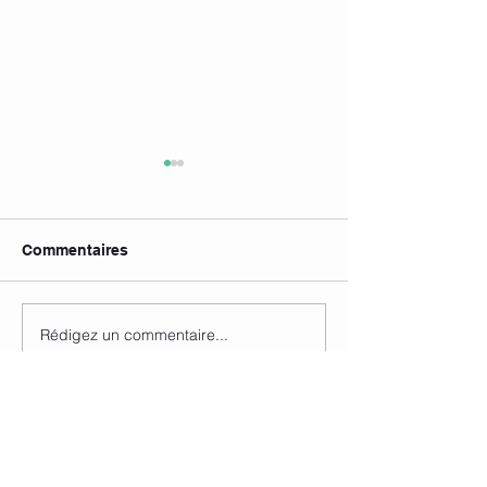
Commentaires
Cours suspend
Rédigez un commentaire...
Informations fermeture
temporaire
Contact
Avenue Georges Braque