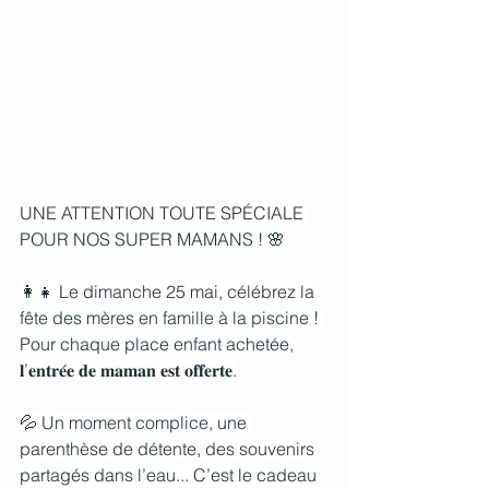
UNE ATTENTION TOUTE SPÉCIALE 
POUR NOS SUPER MAMANS ! 🌸
👩‍👧 Le dimanche 25 mai, célébrez la 
fête des mères en famille à la piscine ! 
Pour chaque place enfant achetée, 
𝐥’𝐞𝐧𝐭𝐫𝐞́𝐞 𝐝𝐞 𝐦𝐚𝐦𝐚𝐧 𝐞𝐬𝐭 𝐨𝐟𝐟𝐞𝐫𝐭𝐞.
💦 Un moment complice, une 
parenthèse de détente, des souvenirs 
partagés dans l’eau... C’est le cadeau 