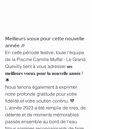
𝖬𝖾𝗂𝗅𝗅𝖾𝗎𝗋𝗌 𝗏œ𝗎𝗑 𝗉𝗈𝗎𝗋 𝖼𝖾𝗍𝗍𝖾 𝗇𝗈𝗎𝗏𝖾𝗅𝗅𝖾 
𝖺𝗇𝗇𝖾́𝖾 🎉
En cette période festive, toute l'équipe 
de la Piscine Camille Muffat - Le Grand 
Quevilly tient à vous adresser 𝐬𝐞𝐬 
𝐦𝐞𝐢𝐥𝐥𝐞𝐮𝐫𝐬 𝐯𝐨𝐞𝐮𝐱 𝐩𝐨𝐮𝐫 𝐥𝐚 𝐧𝐨𝐮𝐯𝐞𝐥𝐥𝐞 𝐚𝐧𝐧𝐞́𝐞 ! 
🌟
Nous tenons également à exprimer 
notre profonde gratitude pour votre 
fidélité et votre soutien continu. 💙
L'année 2023 a été remplie de rires, de 
détente et de moments mémorables 
passés ensemble au bord de l'eau. 
Nous sommes reconnaissants de faire 