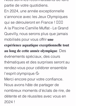
partie de votre quotidiens.
En 2024, une année exceptionnelle 
s'annonce avec les Jeux Olympiques 
qui se dérouleront en France ! 🏊‍♀️🏅 
A la Piscine Camille Muffat - Le Grand 
Quevilly, nous serons plus que jamais 
mobilisés pour vous offrir 𝐮𝐧𝐞 
𝐞𝐱𝐩𝐞́𝐫𝐢𝐞𝐧𝐜𝐞 𝐚𝐪𝐮𝐚𝐭𝐢𝐪𝐮𝐞 𝐞𝐱𝐜𝐞𝐩𝐭𝐢𝐨𝐧𝐧𝐞𝐥𝐥𝐞 𝐭𝐨𝐮𝐭 
𝐚𝐮 𝐥𝐨𝐧𝐠 𝐝𝐞 𝐜𝐞𝐭𝐭𝐞 𝐚𝐧𝐧𝐞́𝐞 𝐨𝐥𝐲𝐦𝐩𝐢𝐪𝐮𝐞. Des 
événements spéciaux, des cours 
thématiques et des surprises seront au 
rendez-vous pour célébrer ensemble 
l'esprit olympique.💦
Merci encore pour votre confiance. 
Nous avons hâte de partager de 
nombreux moments d'éclats de rire, de 
détente et de réussites avec vous en 
2024 ! 