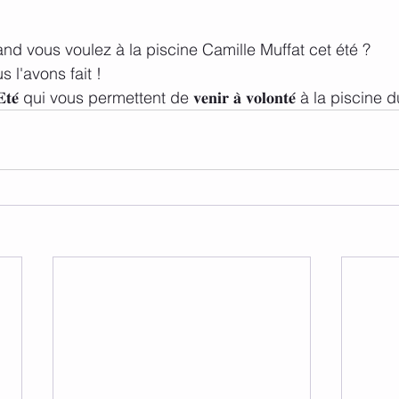
and vous voulez à la piscine Camille Muffat cet été ? 
 l'avons fait ! 
𝐭𝐞́ qui vous permettent de 𝐯𝐞𝐧𝐢𝐫 𝐚̀ 𝐯𝐨𝐥𝐨𝐧𝐭𝐞́ à la piscine