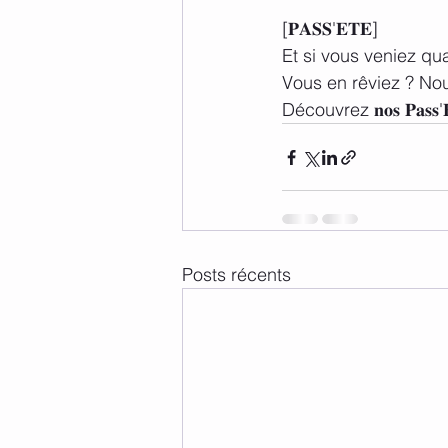
[𝐏𝐀𝐒𝐒'𝐄𝐓𝐄]
Et si vous veniez qu
Vous en rêviez ? Nous
Découvrez 𝐧𝐨𝐬 𝐏𝐚𝐬𝐬'
Posts récents