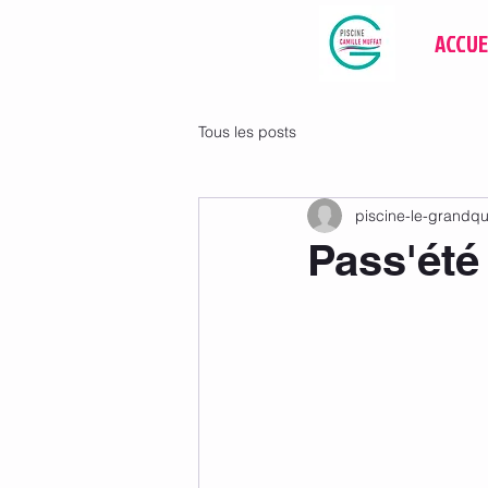
ACCUE
Tous les posts
piscine-le-grandq
Pass'été 