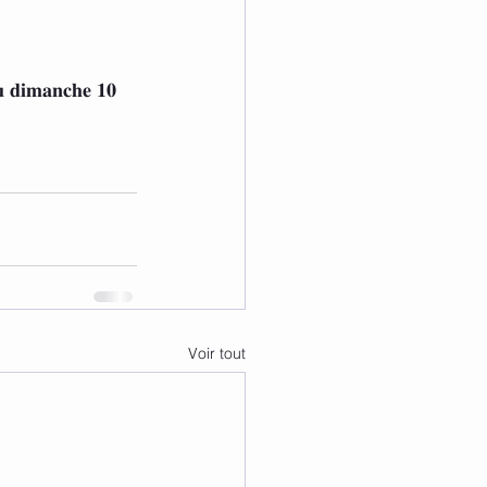
𝐮 𝐝𝐢𝐦𝐚𝐧𝐜𝐡𝐞 𝟏𝟎 
Voir tout