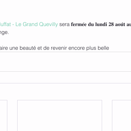
uffat - Le Grand Quevilly
 sera 𝐟𝐞𝐫𝐦𝐞́𝐞 𝐝𝐮 𝐥𝐮𝐧𝐝𝐢 𝟐𝟖 𝐚𝐨𝐮̂𝐭 𝐚
dange.
aire une beauté et de revenir encore plus belle 