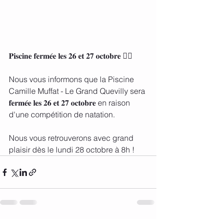
𝐏𝐢𝐬𝐜𝐢𝐧𝐞 𝐟𝐞𝐫𝐦𝐞́𝐞 𝐥𝐞𝐬 𝟐𝟔 𝐞𝐭 𝟐𝟕 𝐨𝐜𝐭𝐨𝐛𝐫𝐞 🏊‍♀️
Nous vous informons que la Piscine 
Camille Muffat - Le Grand Quevilly sera 
𝐟𝐞𝐫𝐦𝐞́𝐞 𝐥𝐞𝐬 𝟐𝟔 𝐞𝐭 𝟐𝟕 𝐨𝐜𝐭𝐨𝐛𝐫𝐞 en raison 
d'une compétition de natation.
Nous vous retrouverons avec grand 
plaisir dès le lundi 28 octobre à 8h !