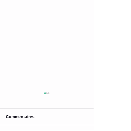
Commentaires
Cours suspend