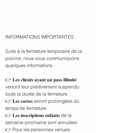
INFORMATIONS IMPORTANTES
Suite à la fermeture temporaire de la 
piscine, nous vous communiquons 
quelques informations :
👉 𝐋𝐞𝐬 𝐜𝐥𝐢𝐞𝐧𝐭𝐬 𝐚𝐲𝐚𝐧𝐭 𝐮𝐧 𝐩𝐚𝐬𝐬 𝐢𝐥𝐥𝐢𝐦𝐢𝐭𝐞́ 
verront leur prélèvement suspendu 
toute la durée de la fermeture
👉 𝐋𝐞𝐬 𝐜𝐚𝐫𝐭𝐞𝐬 seront prolongées du 
temps de fermeture
👉 𝐋𝐞𝐬 𝐢𝐧𝐬𝐜𝐫𝐢𝐩𝐭𝐢𝐨𝐧𝐬 𝐞𝐧𝐟𝐚𝐧𝐭𝐬 de la 
semaine prochaine sont annulées
👉 Pour les personnes venues 