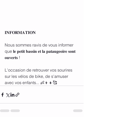
𝐈𝐍𝐅𝐎𝐑𝐌𝐀𝐓𝐈𝐎𝐍
Nous sommes ravis de vous informer 
que 𝐥𝐞 𝐩𝐞𝐭𝐢𝐭 𝐛𝐚𝐬𝐬𝐢𝐧 𝐞𝐭 𝐥𝐚 𝐩𝐚𝐭𝐚𝐮𝐠𝐞𝐨𝐢𝐫𝐞 𝐬𝐨𝐧𝐭 
𝐨𝐮𝐯𝐞𝐫𝐭𝐬 !
L'occasion de retrouver vos sourires 
sur les vélos de bike, de s'amuser 
avec vos enfants... 👶👦👧🥰