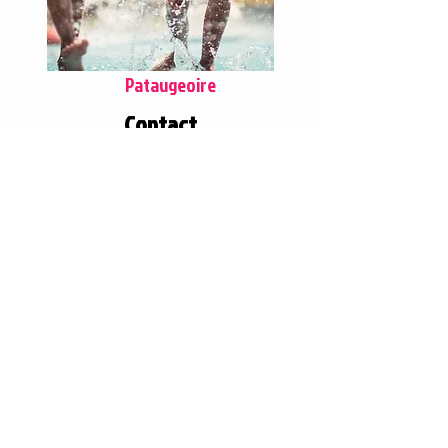
Pataugeoire
Contact
Avenue Georges Braque
76120 LE GRAND QUEVILLY
02 35 68 20 20
piscine-le-grandquevilly@comsports.fr
Mentions légales
Politique en matière de cookies
Réseaux sociaux