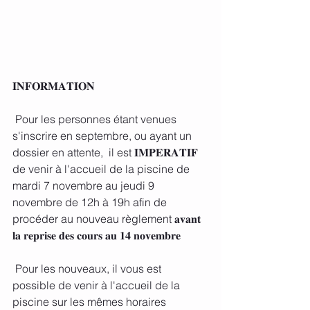
𝐈𝐍𝐅𝐎𝐑𝐌𝐀𝐓𝐈𝐎𝐍
 Pour les personnes étant venues 
s'inscrire en septembre, ou ayant un 
dossier en attente,  il est 𝐈𝐌𝐏𝐄𝐑𝐀𝐓𝐈𝐅 
de venir à l'accueil de la piscine de 
mardi 7 novembre au jeudi 9 
novembre de 12h à 19h afin de 
procéder au nouveau règlement 𝐚𝐯𝐚𝐧𝐭 
𝐥𝐚 𝐫𝐞𝐩𝐫𝐢𝐬𝐞 𝐝𝐞𝐬 𝐜𝐨𝐮𝐫𝐬 𝐚𝐮 𝟏𝟒 𝐧𝐨𝐯𝐞𝐦𝐛𝐫𝐞
 Pour les nouveaux, il vous est 
possible de venir à l'accueil de la 
piscine sur les mêmes horaires