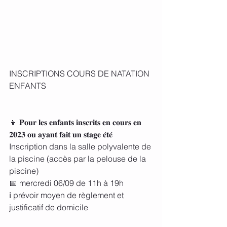
INSCRIPTIONS COURS DE NATATION 
ENFANTS
👦 𝐏𝐨𝐮𝐫 𝐥𝐞𝐬 𝐞𝐧𝐟𝐚𝐧𝐭𝐬 𝐢𝐧𝐬𝐜𝐫𝐢𝐭𝐬 𝐞𝐧 𝐜𝐨𝐮𝐫𝐬 𝐞𝐧 
𝟐𝟎𝟐𝟑 𝐨𝐮 𝐚𝐲𝐚𝐧𝐭 𝐟𝐚𝐢𝐭 𝐮𝐧 𝐬𝐭𝐚𝐠𝐞 𝐞́𝐭𝐞́ 
Inscription dans la salle polyvalente de 
la piscine (accès par la pelouse de la 
piscine)
📅 mercredi 06/09 de 11h à 19h
ℹ prévoir moyen de règlement et 
justificatif de domicile