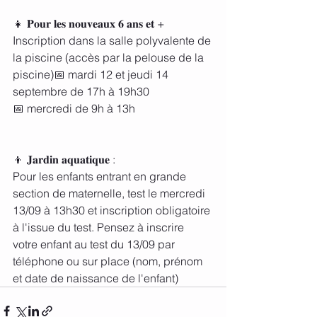
👧 𝐏𝐨𝐮𝐫 𝐥𝐞𝐬 𝐧𝐨𝐮𝐯𝐞𝐚𝐮𝐱 𝟔 𝐚𝐧𝐬 𝐞𝐭 +
Inscription dans la salle polyvalente de 
la piscine (accès par la pelouse de la 
piscine)📅 mardi 12 et jeudi 14 
septembre de 17h à 19h30
📅 mercredi de 9h à 13h
👦 𝐉𝐚𝐫𝐝𝐢𝐧 𝐚𝐪𝐮𝐚𝐭𝐢𝐪𝐮𝐞 : 
Pour les enfants entrant en grande 
section de maternelle, test le mercredi 
13/09 à 13h30 et inscription obligatoire 
à l'issue du test. Pensez à inscrire 
votre enfant au test du 13/09 par 
téléphone ou sur place (nom, prénom 
et date de naissance de l'enfant)